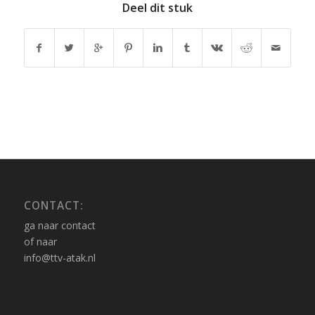
Deel dit stuk
CONTACT:
ga naar contact
of naar
info@ttv-atak.nl