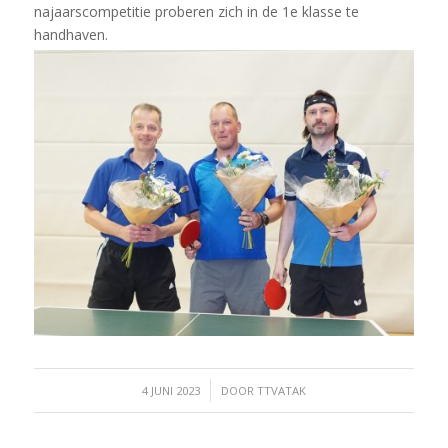
najaarscompetitie proberen zich in de 1e klasse te
handhaven.
/
4 JUNI 2023
DOOR
TTVATAK